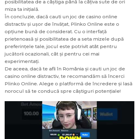
posibilitatea de a câștiga până la câțiva sute de ori
miza ta inițială.
În concluzie, dacă cauti un joc de casino online
distractiv și ușor de învățat, Plinko Online este o
opțiune bună de considerat. Cu o interfață
prietenoasă și posibilitatea de a seta mizele după
preferințele tale, jocul este potrivit atât pentru
jucătorii ocazionali, cât și pentru cei mai
experimentați.
De aceea, dacă te afli în România și cauti un joc de
casino online distractiv, te recomandăm să încerci
Plinko Online. Alege o platformă de încredere și lasă
norocul să te conducă spre câștiguri potențiale!