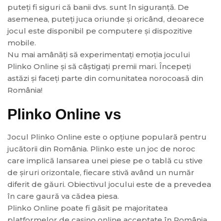
puteți fi siguri că banii dvs. sunt în siguranță. De
asemenea, puteți juca oriunde și oricând, deoarece
jocul este disponibil pe computere și dispozitive
mobile.
Nu mai amânăți să experimentați emoția jocului
Plinko Online și să câștigați premii mari. Începeți
astăzi și faceți parte din comunitatea norocoasă din
România!
Plinko Online vs
Jocul Plinko Online este o opțiune populară pentru
jucătorii din România. Plinko este un joc de noroc
care implică lansarea unei piese pe o tablă cu stive
de șiruri orizontale, fiecare stivă având un număr
diferit de găuri. Obiectivul jocului este de a prevedea
în care gaură va cădea piesa.
Plinko Online poate fi găsit pe majoritatea
platformelor de casino online acceptate în România.