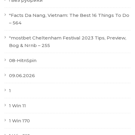
! Без рубрики
"Facts Da Nang, Vietnam: The Best 16 Things To Do
– 564
"mostbet Cheltenham Festival 2023 Tips, Preview,
Bog & Nrnb – 255
08-HitnSpin
09.06.2026
1
1 Win 11
1 Win 170