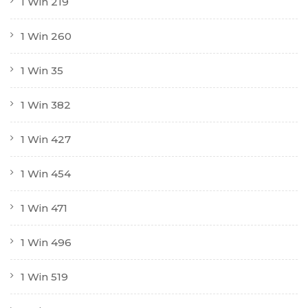
1 Win 219
1 Win 260
1 Win 35
1 Win 382
1 Win 427
1 Win 454
1 Win 471
1 Win 496
1 Win 519