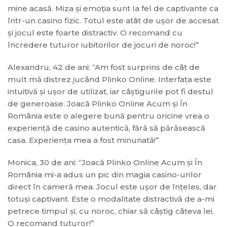
mine acasă. Miza și emoția sunt la fel de captivante ca
într-un casino fizic. Totul este atât de ușor de accesat
și jocul este foarte distractiv. O recomand cu
încredere tuturor iubitorilor de jocuri de noroc!”
Alexandru, 42 de ani: “Am fost surprins de cât de
mult mă distrez jucând Plinko Online. Interfața este
intuitivă și ușor de utilizat, iar câștigurile pot fi destul
de generoase. Joacă Plinko Online Acum și În
România este o alegere bună pentru oricine vrea o
experiență de casino autentică, fără să părăsească
casa. Experiența mea a fost minunată!”
Monica, 30 de ani: “Joacă Plinko Online Acum și În
România mi-a adus un pic din magia casino-urilor
direct în cameră mea. Jocul este ușor de înțeles, dar
totuși captivant. Este o modalitate distractivă de a-mi
petrece timpul și, cu noroc, chiar să câștig câteva lei.
O recomand tuturor!”