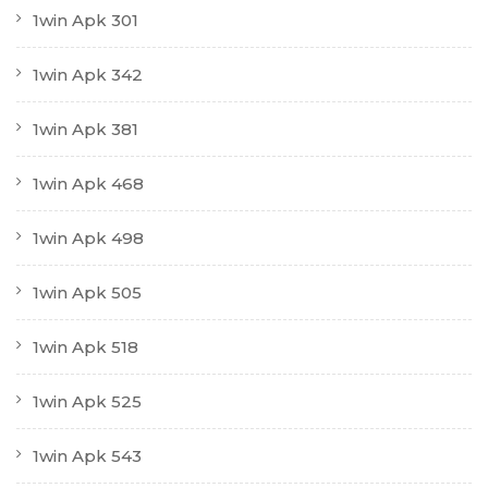
1win Apk 301
1win Apk 342
1win Apk 381
1win Apk 468
1win Apk 498
1win Apk 505
1win Apk 518
1win Apk 525
1win Apk 543