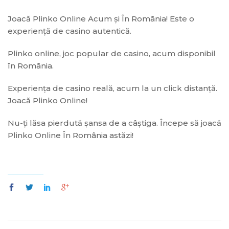
Joacă Plinko Online Acum și În România! Este o
experiență de casino autentică.
Plinko online, joc popular de casino, acum disponibil
în România.
Experiența de casino reală, acum la un click distanță.
Joacă Plinko Online!
Nu-ți lăsa pierdută șansa de a câștiga. Începe să joacă
Plinko Online În România astăzi!