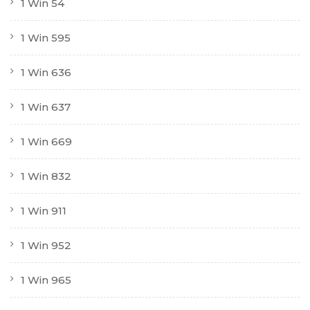
1 Win 54
1 Win 595
1 Win 636
1 Win 637
1 Win 669
1 Win 832
1 Win 911
1 Win 952
1 Win 965