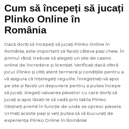
Cum să începeți să jucați
Plinko Online în
România
Dacă doriți să începeți să jucați Plinko Online în
România, este important să faceți câteva pași cheie. În
primul rând, trebuie să alegeți un site de casino
online de încredere și licențiat. Verificați dacă oferă
jocul Plinko și citiți atent termenii și condițiile pentru a
vă asigura că înțelegeți regulile. Înregistrați-vă apoi
pe site și faceți un depunere pentru a putea începe
să jucați. Alegeți valoarea pieselor cu care doriți să
jucați și apoi lăsați-le să cadă prin tabla Plinko.
Obțineți premii în funcție de unde se opresc piesele.
Urmați aceste pași și veți putea să vă bucurați de
experiența Plinko Online în România!