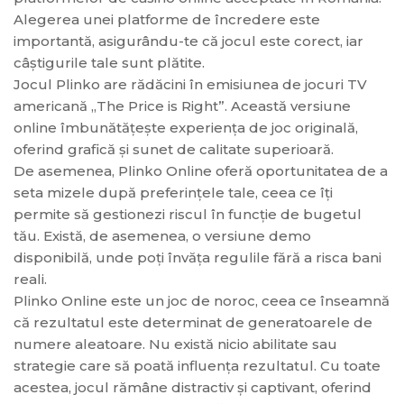
Alegerea unei platforme de încredere este
importantă, asigurându-te că jocul este corect, iar
câștigurile tale sunt plătite.
Jocul Plinko are rădăcini în emisiunea de jocuri TV
americană „The Price is Right”. Această versiune
online îmbunătățește experiența de joc originală,
oferind grafică și sunet de calitate superioară.
De asemenea, Plinko Online oferă oportunitatea de a
seta mizele după preferințele tale, ceea ce îți
permite să gestionezi riscul în funcție de bugetul
tău. Există, de asemenea, o versiune demo
disponibilă, unde poți învăța regulile fără a risca bani
reali.
Plinko Online este un joc de noroc, ceea ce înseamnă
că rezultatul este determinat de generatoarele de
numere aleatoare. Nu există nicio abilitate sau
strategie care să poată influența rezultatul. Cu toate
acestea, jocul rămâne distractiv și captivant, oferind