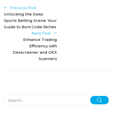
Previous Post
Unlocking the Swiss
Sports Betting Scene: Your
Guide to Boni Code Riches
Next Post
Enhance Trading
Efficiency with
Dexscreener and DEX
Scanners