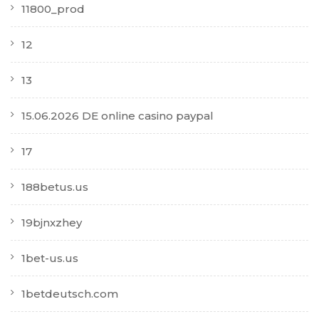
11800_prod
12
13
15.06.2026 DE online casino paypal
17
188betus.us
19bjnxzhey
1bet-us.us
1betdeutsch.com