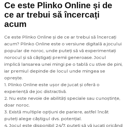
Ce este Plinko Online și de
ce ar trebui să încercați
acum
Ce este Plinko Online și de ce ar trebui să încercați
acum? Plinko Online este o versiune digitală a jocului
popular de noroc, unde puteți să vă experimentați
norocul și să câștigați premii generoase. Jocul
implică lansarea unei mingi pe o tablă cu stive de pini,
iar premiul depinde de locul unde mingea se
oprește.
1. Plinko Online este ușor de jucat și oferă o
experiență de joc distractivă.
2. Nu este nevoie de abilități speciale sau cunoștințe,
doar noroc.
3. Există multiple opțiuni de pariere, astfel încât
puteți alege câștigul dvs. potențial.
4. Jocul este disponibil 24/7, puteți să vă jucați oricând