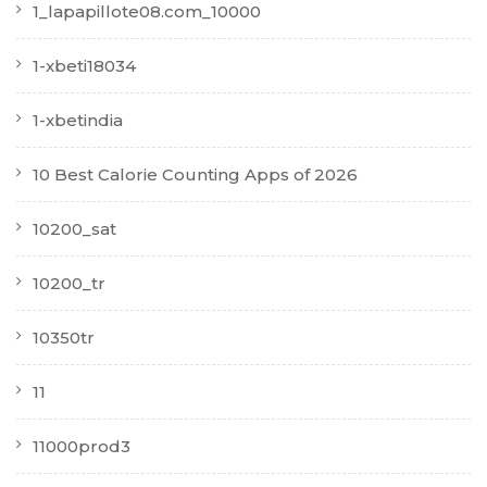
1_lapapillote08.com_10000
1-xbeti18034
1-xbetindia
10 Best Calorie Counting Apps of 2026
10200_sat
10200_tr
10350tr
11
11000prod3