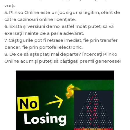
vreți.
5. Plinko Online este un joc sigur și legitim, oferit de
către cazinouri online licențiate.
6. Există și versiuni demo, astfel încât puteți să vă
exersați înainte de a paria adevărat.
7. Câștigurile pot fi retrase imediat, fie prin transfer
bancar, fie prin portofel electronic.
8. De ce să așteptați mai departe? Încercați Plinko
Online acum și puteți să câștigați premii generoase!