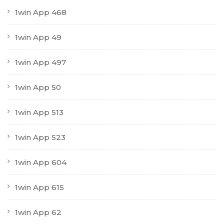
1win App 468
1win App 49
1win App 497
1win App 50
1win App 513
1win App 523
1win App 604
1win App 615
1win App 62