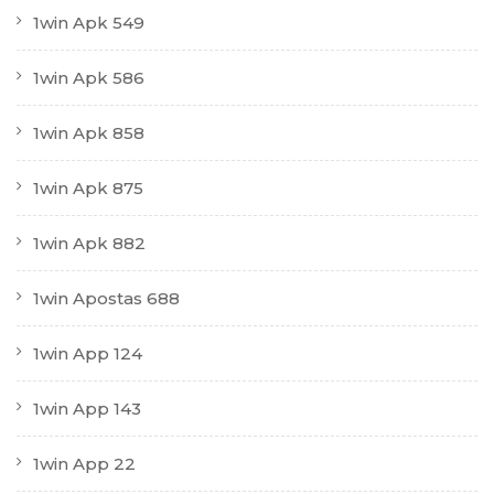
1win Apk 549
1win Apk 586
1win Apk 858
1win Apk 875
1win Apk 882
1win Apostas 688
1win App 124
1win App 143
1win App 22