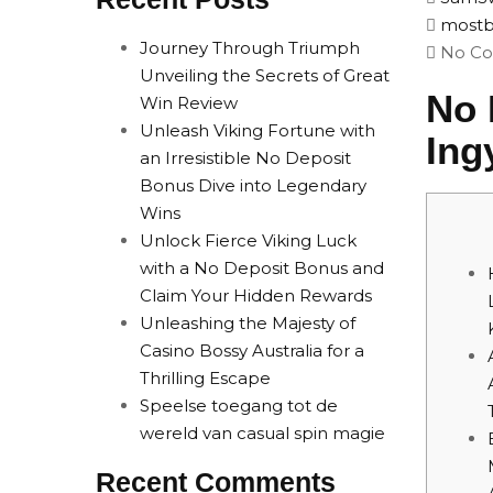
mostb
Journey Through Triumph
No C
Unveiling the Secrets of Great
No 
Win Review
Unleash Viking Fortune with
Ing
an Irresistible No Deposit
Bonus Dive into Legendary
Wins
Unlock Fierce Viking Luck
with a No Deposit Bonus and
Claim Your Hidden Rewards
Unleashing the Majesty of
Casino Bossy Australia for a
Thrilling Escape
Speelse toegang tot de
wereld van casual spin magie
Recent Comments