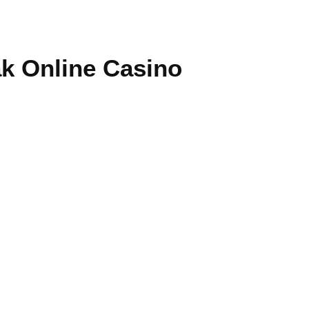
k Online Casino