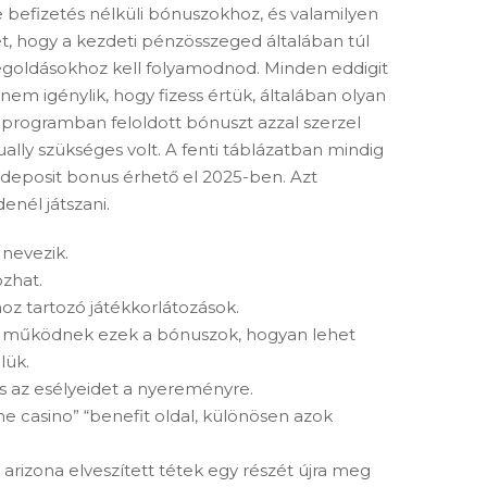
e befizetés nélküli bónuszokhoz, és valamilyen
, hogy a kezdeti pénzösszeged általában túl
goldásokhoz kell folyamodnod. Minden eddigit
 nem igénylik, hogy fizess értük, általában olyan
 programban feloldott bónuszt azzal szerzel
ally szükséges volt. A fenti táblázatban mindig
 deposit bonus érhető el 2025-ben. Azt
enél játszani.
nevezik.
ozhat.
oz tartozó játékkorlátozások.
n működnek ezek a bónuszok, hogyan lehet
lük.
s az esélyeidet a nyereményre.
ne casino” “benefit oldal, különösen azok
arizona elveszített tétek egy részét újra meg