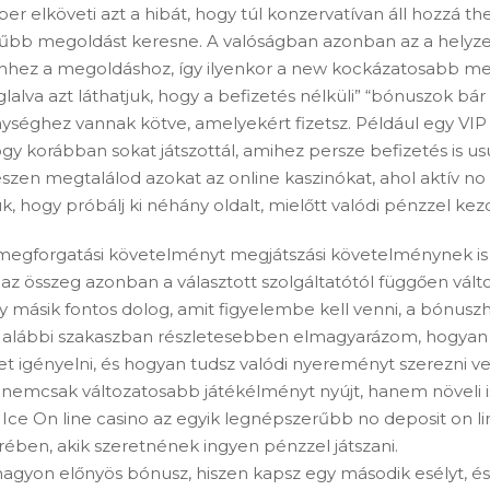
r elköveti azt a hibát, hogy túl konzervatívan áll hozzá th
űbb megoldást keresne. A valóságban azonban az a helyzet
hhez a megoldáshoz, így ilyenkor a new kockázatosabb me
lalva azt láthatjuk, hogy a befizetés nélküli” “bónuszok bár
ységhez vannak kötve, amelyekért fizetsz. Például egy VIP
y korábban sokat játszottál, amihez persze befizetés is usu
szen megtalálod azokat az online kaszinókat, ahol aktív no
uk, hogy próbálj ki néhány oldalt, mielőtt valódi pénzzel kezd
megforgatási követelményt megjátszási követelménynek is 
 az összeg azonban a választott szolgáltatótól függően vált
y másik fontos dolog, amit figyelembe kell venni, a bónuszh
 alábbi szakaszban részletesebben elmagyarázom, hogya
et igényelni, és hogyan tudsz valódi nyereményt szerezni ve
 nemcsak változatosabb játékélményt nyújt, hanem növeli i
 Ice On line casino az egyik legnépszerűbb no deposit on li
rében, akik szeretnének ingyen pénzzel játszani.
nagyon előnyös bónusz, hiszen kapsz egy második esélyt, és 