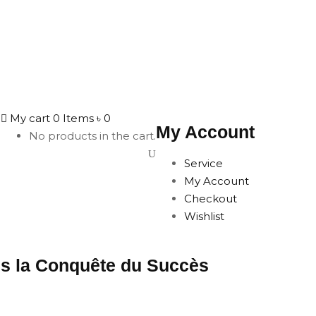
My cart
0
Items
৳
0
My Account
No products in the cart.
Service
My Account
Checkout
Wishlist
ans la Conquête du Succès