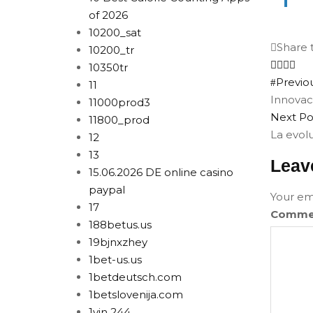
of 2026
10200_sat
Share t
10200_tr
10350tr
Previo
11
Innovac
11000prod3
Next Po
11800_prod
La evolu
12
13
Leav
15.06.2026 DE online casino
paypal
Your ema
17
Comme
188betus.us
19bjnxzhey
1bet-us.us
1betdeutsch.com
1betslovenija.com
1vin 244