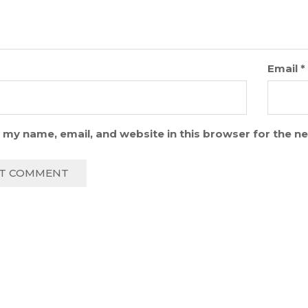
Email
*
 my name, email, and website in this browser for the n