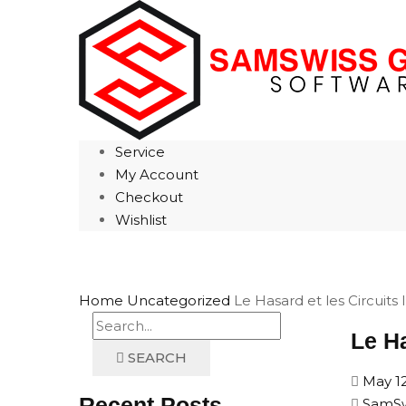
Service
My Account
Checkout
Wishlist
Home
Uncategorized
Le Hasard et les Circuit
Le Ha
SEARCH
May 12
Recent Posts
SamSw