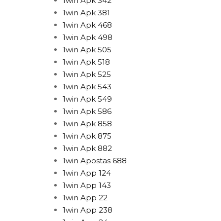
1win Apk 342
1win Apk 381
1win Apk 468
1win Apk 498
1win Apk 505
1win Apk 518
1win Apk 525
1win Apk 543
1win Apk 549
1win Apk 586
1win Apk 858
1win Apk 875
1win Apk 882
1win Apostas 688
1win App 124
1win App 143
1win App 22
1win App 238